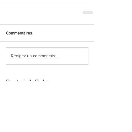
Commentaires
Rédigez un commentaire...
Posts à l'affiche
Revenez bientôt
Dès que de nouveaux posts
seront publiés, vous les verrez